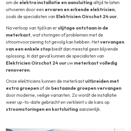
om de
elektra installatie en aansluiting
altijd te laten
uitvoeren door een
ervaren en erkende elektricien
,
zoals de specialisten van
Elektricien Oirschot 24 uur
.
Na verloop van tijd kan er
slijtage ontstaan in de
meterkast
, wat storingen of problemen met de
stroomvoorziening tot gevolg kan hebben. Het
vervangen
van een enkele stop
biedt dan meestal geen blijvende
oplossing. In dat geval kunnen de specialisten van
Elektricien Oirschot 24 uur
uw
meterkast volledig
renoveren
.
Onze elektriciens kunnen de meterkast
uitbreiden met
extra groepen
of de
bestaande groepen vervangen
door moderne, veilige varianten. Zo wordt de installatie
weer up-to-date gebracht en verkleint u de kans op
stroomstoringen en kortsluiting
aanzienlijk.