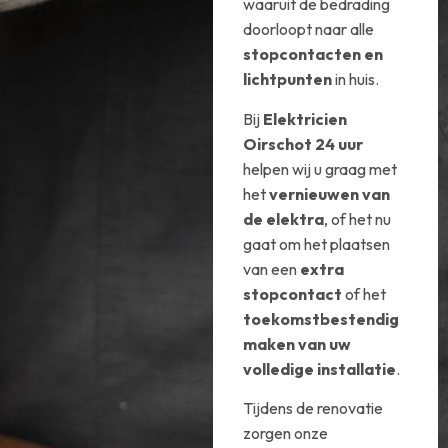
waaruit de bedrading
doorloopt naar alle
stopcontacten en
lichtpunten
in huis.
Bij
Elektricien
Oirschot 24 uur
helpen wij u graag met
het
vernieuwen van
de elektra
, of het nu
gaat om het plaatsen
van een
extra
stopcontact
of het
toekomstbestendig
maken van uw
volledige installatie
.
Tijdens de renovatie
zorgen onze